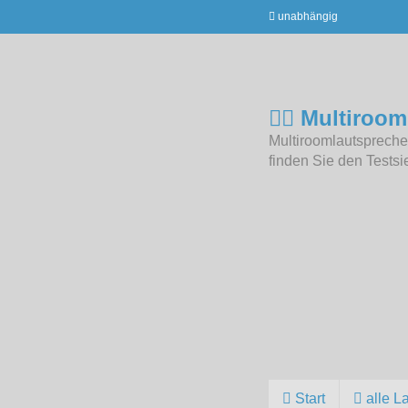
unabhängig
Multiroom
Multiroomlautsprecher
finden Sie den Testsi
Start
alle L