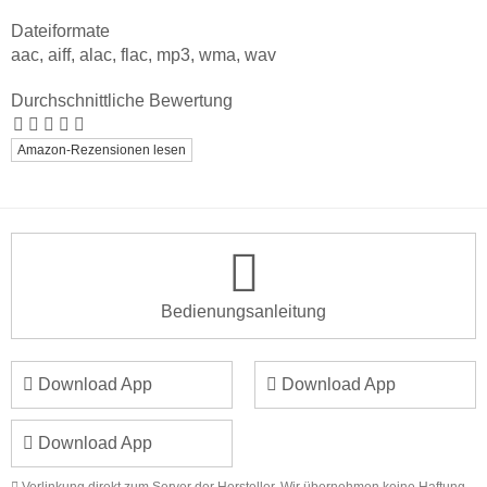
Dateiformate
aac, aiff, alac, flac, mp3, wma, wav
Durchschnittliche Bewertung
Amazon-Rezensionen lesen
Bedienungs
anleitung
Download App
Download App
Download App
Verlinkung direkt zum Server der Hersteller. Wir übernehmen keine Haftung