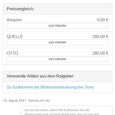
Preisvergleich:
Amazon
0,00 €
zum Händler
QUELLE
280,00 €
zum Händler
OTTO
280,00 €
zum Händler
Verwandte Artikel aus dem Ratgeber:
So funktioniert die Multiroomsteuerung bei Sony
Posted
6. Januar 2017
- Beitrag von
Nic
on
Ich bin seit vielen Jahre Hifi-Enthusiast. Als die
Multiroomtechnik auf dem Markt kam, war ich von den