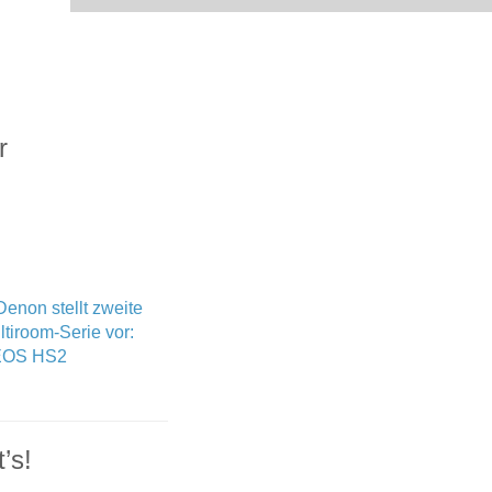
r
’s!