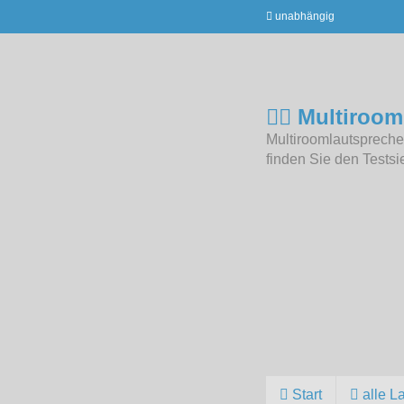
unabhängig
Multiroom
Multiroomlautsprecher
finden Sie den Testsi
Start
alle L